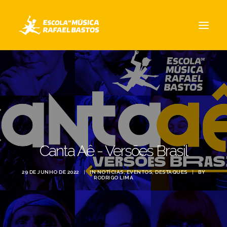
A ESCOLA
CURSOS
EQUIPE
NOTÍCIAS
CONTATO / LOCALIZAÇÃO
Canta Aê - Versões Brasil
29 DE JUNHO DE 2022
|
IN
NOTÍCIAS
,
EVENTOS
,
DESTAQUES
|
BY
RODRIGO LIMA