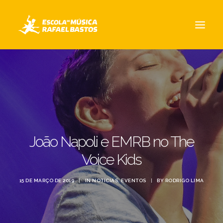
A ESCOLA
CURSOS
EQUIPE
NOTÍCIAS
João Napoli e EMRB no The
CONTATO / LOCALIZAÇÃO
Voice Kids
15 DE MARÇO DE 2019
|
IN
NOTÍCIAS
,
EVENTOS
|
BY
RODRIGO LIMA