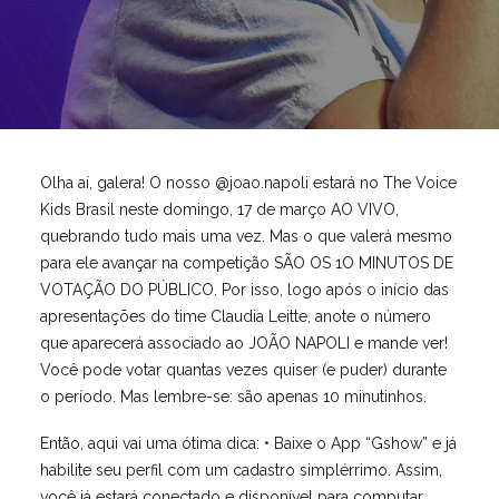
Olha aí, galera! O nosso @joao.napoli estará no The Voice
Kids Brasil neste domingo, 17 de março AO VIVO,
quebrando tudo mais uma vez. Mas o que valerá mesmo
para ele avançar na competição SÃO OS 1O MINUTOS DE
VOTAÇÃO DO PÚBLICO. Por isso, logo após o início das
apresentações do time Claudia Leitte, anote o número
que aparecerá associado ao JOÃO NAPOLI e mande ver!
Você pode votar quantas vezes quiser (e puder) durante
o período. Mas lembre-se: são apenas 10 minutinhos.
Então, aqui vai uma ótima dica: • Baixe o App “Gshow” e já
habilite seu perfil com um cadastro simplérrimo. Assim,
você já estará conectado e disponível para computar